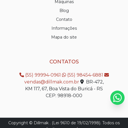
Máquinas
Blog
Contato
Informações
Mapa do site
CONTATOS
(55) 99994-0961
(55) 98454-6881
vendas@dillmak.com.br
BR-472,
KM 117, 67, Boa Vista do Buricá - RS
CEP: 98918-000
Copyright © Dillmak . (Lei 9610 de 19/02/1998). Todos os