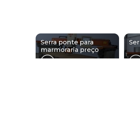
Serra ponte para
Ser
marmoraria preço
Regiões onde a
Região Central
Zona Norte
Aclimação
Bela Vista
Consolação
Higienópolis