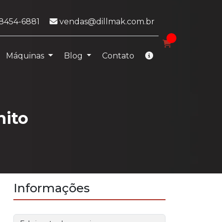
sApp:
E-mail:
98454-6881
vendas@dillmak.com.br
Máquinas
Blog
Contato
nito
Informações