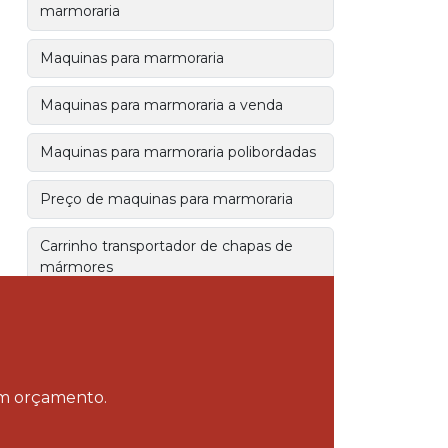
marmoraria
Maquinas para marmoraria
Maquinas para marmoraria a venda
Maquinas para marmoraria polibordadas
Preço de maquinas para marmoraria
Carrinho transportador de chapas de
mármores
Coletor de pó
Coletor de pó industrial
 um orçamento.
Coletor de pó para furadeira