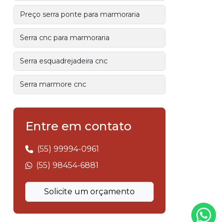
Preço serra ponte para marmoraria
Serra cnc para marmoraria
Serra esquadrejadeira cnc
Serra marmore cnc
Serra ponte cnc
Entre em contato
Serra ponte para chapa de granito
(55) 99994-0961
Serra ponte para marmoraria
(55) 98454-6881
Serra ponte para marmoraria valor
Solicite um orçamento
Serra ponte valor