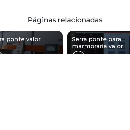
Páginas relacionadas
ra ponte valor
Serra ponte para
marmoraria valor
 Dillmak atende Serra ponte para ch
Zona Oeste
Zona Sul
Zona Leste
Gra
Bom Retiro
Brás
Camb
Glicério
Liberdade
Luz