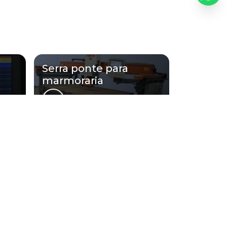
Serra ponte para marmoraria preço
Serra ponte para
marmoraria
apa de granito:
nde São Paulo
Litoral de São Paulo
uci
Centro
Pari